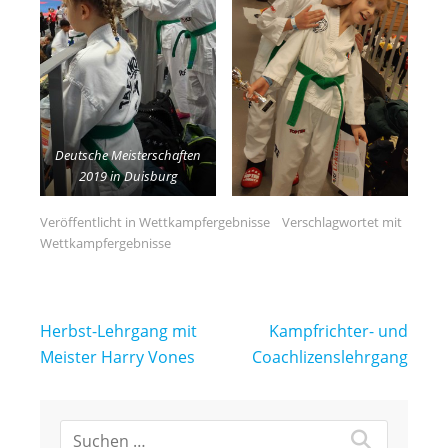
Deutsche Meisterschaften
2019 in Duisburg
Veröffentlicht in
Wettkampfergebnisse
Verschlagwortet mit
Wettkampfergebnisse
Beitragsnavigation
Herbst-Lehrgang mit
Kampfrichter- und
Meister Harry Vones
Coachlizenslehrgang