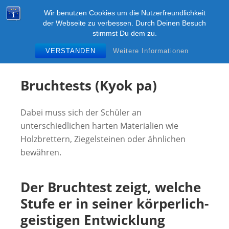
Zum
KUMGANG-DRESDEN
Wir benutzen Cookies um die Nutzerfreundlichkeit
Inhalt
M
der Webseite zu verbessen. Durch Deinen Besuch
Kampfsport ITF-Taekwon-Do in Dresden im SSC
springen
stimmst Du dem zu.
"Hart am Wind" e.V.
VERSTANDEN
Weitere Informationen
Bruchtests (Kyok pa)
Dabei muss sich der Schüler an
unterschiedlichen harten Materialien wie
Holzbrettern, Ziegelsteinen oder ähnlichen
bewähren.
Der Bruchtest zeigt, welche
Stufe er in seiner körperlich-
geistigen Entwicklung