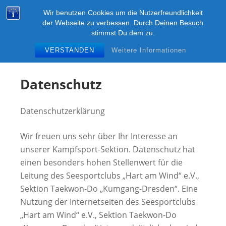
Zum
KUMGANG-DRESDEN
Wir benutzen Cookies um die Nutzerfreundlichkeit
Inhalt
M
der Webseite zu verbessen. Durch Deinen Besuch
Kampfsport ITF-Taekwon-Do in Dresden im SSC
springen
stimmst Du dem zu.
"Hart am Wind" e.V.
VERSTANDEN
Weitere Informationen
Datenschutz
Datenschutzerklärung
Wir freuen uns sehr über Ihr Interesse an
unserer Kampfsport-Sektion. Datenschutz hat
einen besonders hohen Stellenwert für die
Leitung des Seesportclubs „Hart am Wind“ e.V.,
Sektion Taekwon-Do „Kumgang-Dresden“. Eine
Nutzung der Internetseiten des Seesportclubs
„Hart am Wind“ e.V., Sektion Taekwon-Do