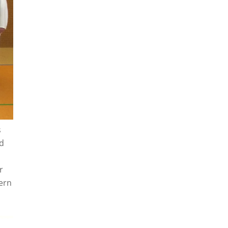
s
nd
r
ern