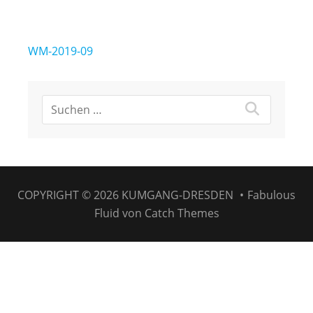
Beitragsnavigation
WM-2019-09
COPYRIGHT © 2026
KUMGANG-DRESDEN
•
Fabulous
Fluid von
Catch Themes