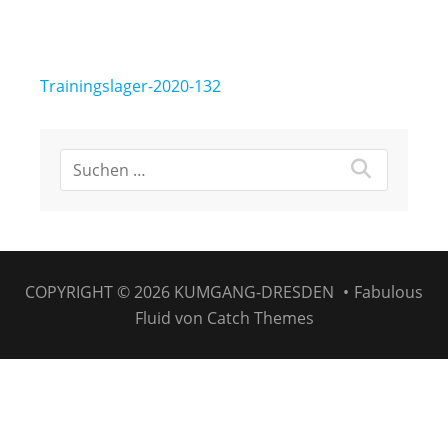
Beitragsnavigation
Trainingslager-2020-132
COPYRIGHT © 2026
KUMGANG-DRESDEN
•
Fabulous
Fluid von
Catch Themes