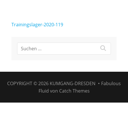
Beitragsnavigation
Trainingslager-2020-119
COPYRIGHT © 2026
KUMGANG-DRESDEN
•
Fabulous
Fluid von
Catch Themes