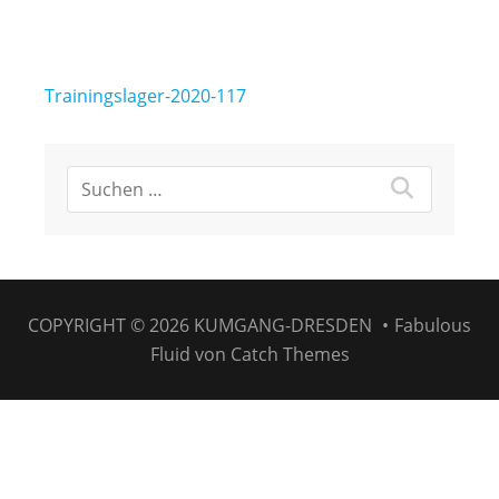
Beitragsnavigation
Trainingslager-2020-117
COPYRIGHT © 2026
KUMGANG-DRESDEN
•
Fabulous
Fluid von
Catch Themes