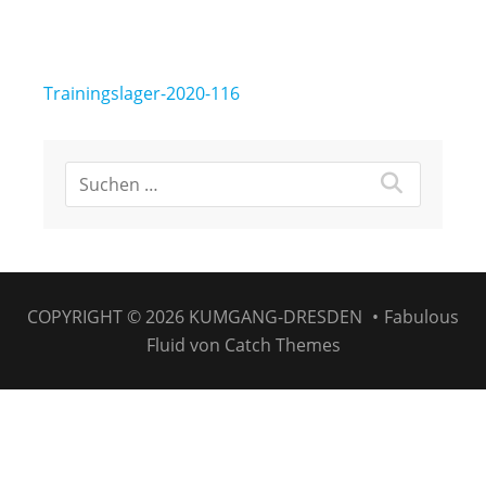
Beitragsnavigation
Trainingslager-2020-116
COPYRIGHT © 2026
KUMGANG-DRESDEN
•
Fabulous
Fluid von
Catch Themes