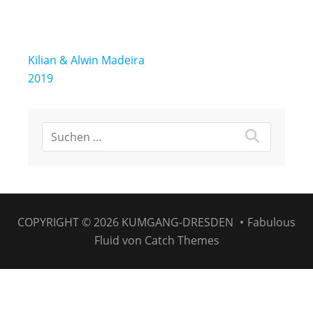
Beitragsnavigation
Kilian & Alwin Madeira
2019
COPYRIGHT © 2026
KUMGANG-DRESDEN
•
Fabulous
Fluid von
Catch Themes