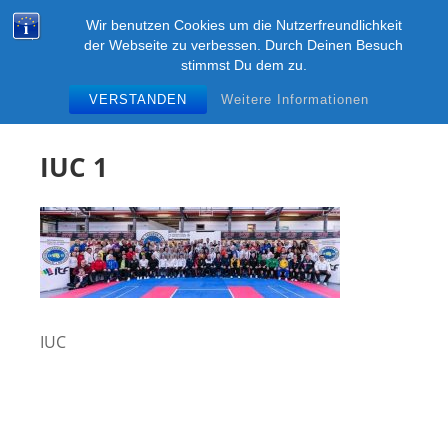
Zum
KUMGANG-DRESDEN
Wir benutzen Cookies um die Nutzerfreundlichkeit
Inhalt
M
der Webseite zu verbessen. Durch Deinen Besuch
Kampfsport ITF-Taekwon-Do in Dresden im SSC
springen
stimmst Du dem zu.
"Hart am Wind" e.V.
VERSTANDEN
Weitere Informationen
IUC 1
IUC