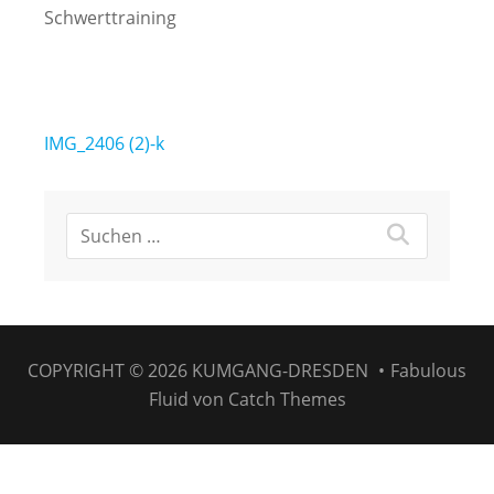
Schwerttraining
Beitragsnavigation
IMG_2406 (2)-k
COPYRIGHT © 2026
KUMGANG-DRESDEN
•
Fabulous
Fluid von
Catch Themes