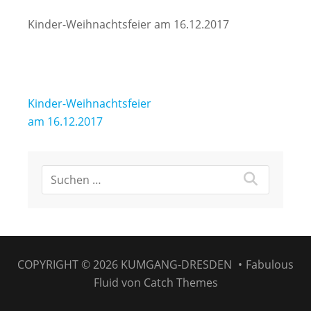
Kinder-Weihnachtsfeier am 16.12.2017
Beitragsnavigation
Kinder-Weihnachtsfeier
am 16.12.2017
COPYRIGHT © 2026
KUMGANG-DRESDEN
•
Fabulous
Fluid von
Catch Themes