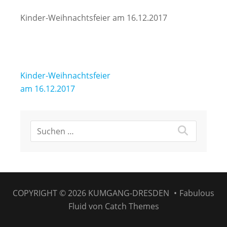
Kinder-Weihnachtsfeier am 16.12.2017
Beitragsnavigation
Kinder-Weihnachtsfeier
am 16.12.2017
COPYRIGHT © 2026
KUMGANG-DRESDEN
•
Fabulous
Fluid von
Catch Themes