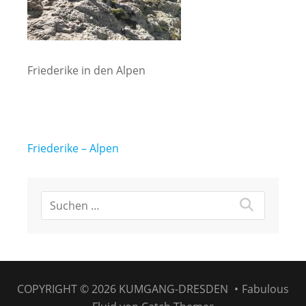
Friederike in den Alpen
Beitragsnavigation
Friederike – Alpen
COPYRIGHT © 2026
KUMGANG-DRESDEN
•
Fabulous