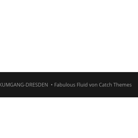
KUMGANG-DRESDEN
•
Fabulous Fluid von
Catch Themes