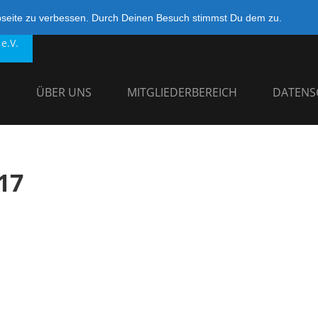
bseite zu verbessen. Durch Deinen Besuch stimmst Du dem zu.
e.V.
G
ÜBER UNS
MITGLIEDERBEREICH
DATENS
17