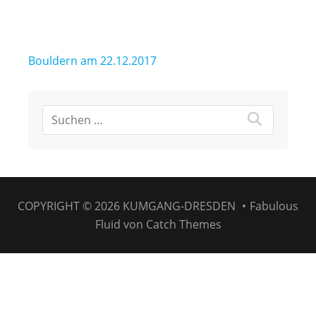
Beitragsnavigation
Bouldern am 22.12.2017
COPYRIGHT © 2026
KUMGANG-DRESDEN
•
Fabulous
Fluid von
Catch Themes