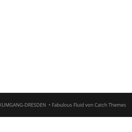
KUMGANG-DRESDEN
•
Fabulous Fluid von
Catch Themes