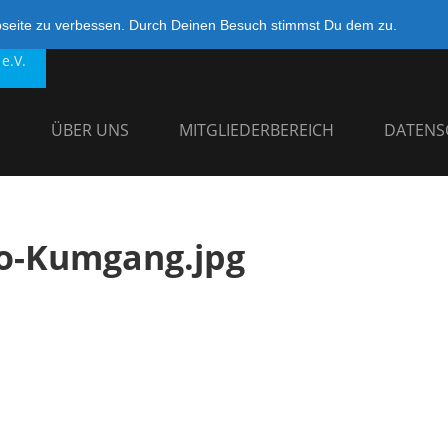
bseite zu verbessen. Durch Deinen Besuch stimmst Du dem zu.
e.V.
G
ÜBER UNS
MITGLIEDERBEREICH
DATENS
o-Kumgang.jpg