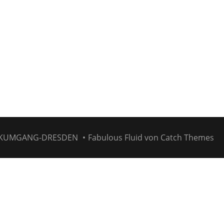
KUMGANG-DRESDEN
•
Fabulous Fluid von
Catch Themes