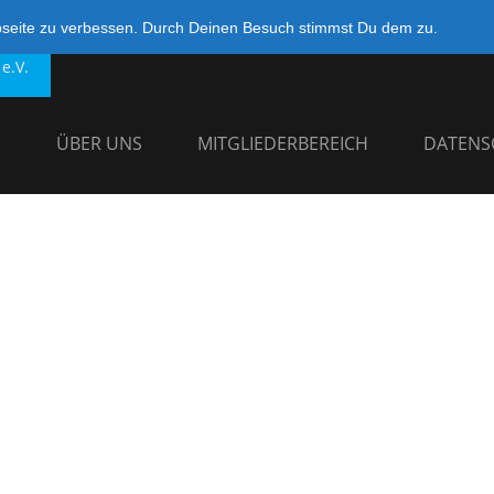
bseite zu verbessen. Durch Deinen Besuch stimmst Du dem zu.
e.V.
G
ÜBER UNS
MITGLIEDERBEREICH
DATENS