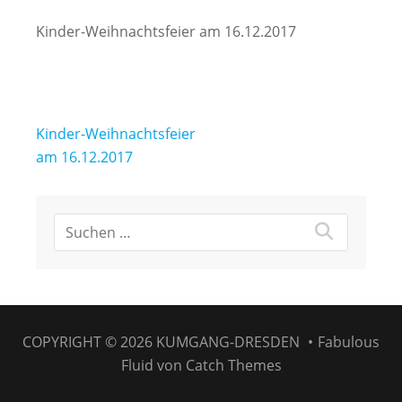
Kinder-Weihnachtsfeier am 16.12.2017
Beitragsnavigation
Kinder-Weihnachtsfeier
am 16.12.2017
COPYRIGHT © 2026
KUMGANG-DRESDEN
•
Fabulous
Fluid von
Catch Themes