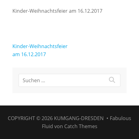
Kinder-Weihnachtsfeier am 16.12.2017
Beitragsnavigation
Kinder-Weihnachtsfeier
am 16.12.2017
COPYRIGHT © 2026
KUMGANG-DRESDEN
•
Fabulous
Fluid von
Catch Themes