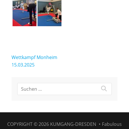
Beitragsnavigation
Wettkampf Monheim
15.03.2025
COPYRIGHT © 2026
KUMGANG-DRESDEN
•
Fabulous