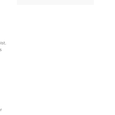
n
ist.
s
er