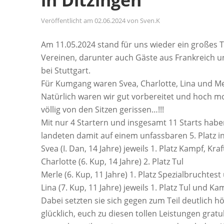
in Ditzingen
Veröffentlicht am
02.06.2024
von
Sven.K
Am 11.05.2024 stand für uns wieder ein großes 
Vereinen, darunter auch Gäste aus Frankreich un
bei Stuttgart.
Für Kumgang waren Svea, Charlotte, Lina und Mer
Natürlich waren wir gut vorbereitet und hoch mo
völlig von den Sitzen gerissen…!!!
Mit nur 4 Startern und insgesamt 11 Starts habe
landeten damit auf einem unfassbaren 5. Platz in
Svea (I. Dan, 14 Jahre) jeweils 1. Platz Kampf, Kra
Charlotte (6. Kup, 14 Jahre) 2. Platz Tul
Merle (6. Kup, 11 Jahre) 1. Platz Spezialbruchtest
Lina (7. Kup, 11 Jahre) jeweils 1. Platz Tul und K
Dabei setzten sie sich gegen zum Teil deutlich h
glücklich, euch zu diesen tollen Leistungen grat