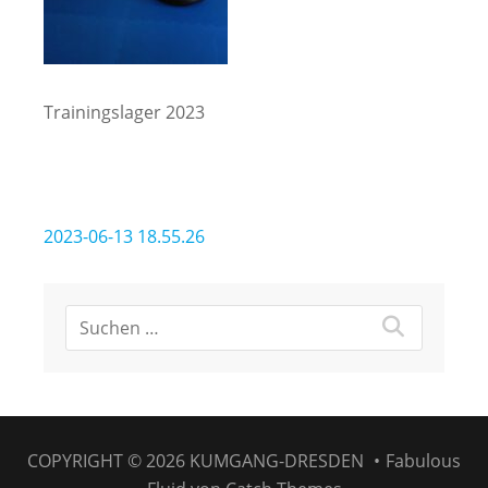
Trainingslager 2023
Beitragsnavigation
2023-06-13 18.55.26
COPYRIGHT © 2026
KUMGANG-DRESDEN
•
Fabulous