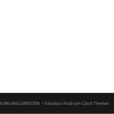
KUMGANG-DRESDEN
•
Fabulous Fluid von
Catch Themes