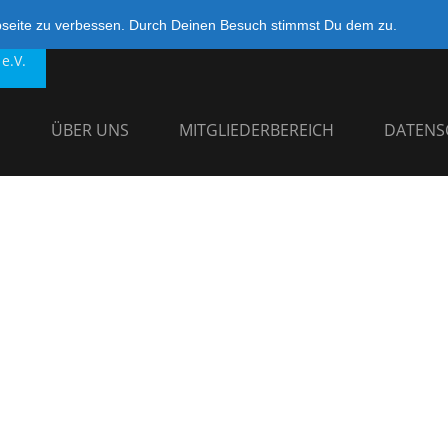
bseite zu verbessen. Durch Deinen Besuch stimmst Du dem zu.
e.V.
G
ÜBER UNS
MITGLIEDERBEREICH
DATENS