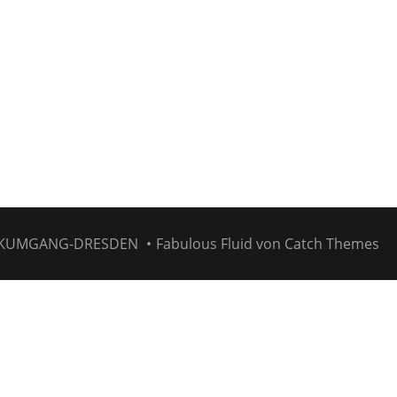
KUMGANG-DRESDEN
•
Fabulous Fluid von
Catch Themes