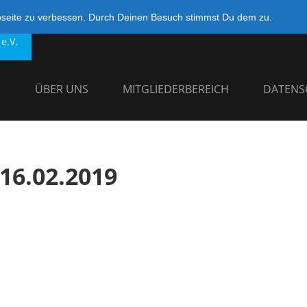
bseite zu verbessen. Durch Deinen Besuch stimmst Du dem zu.
e.V.
G
ÜBER UNS
MITGLIEDERBEREICH
DATENS
16.02.2019