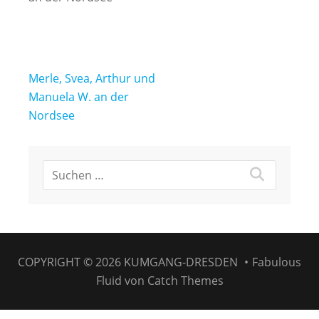
Beitragsnavigation
Merle, Svea, Arthur und
Manuela W. an der
Nordsee
COPYRIGHT © 2026
KUMGANG-DRESDEN
•
Fabulous
Fluid von
Catch Themes