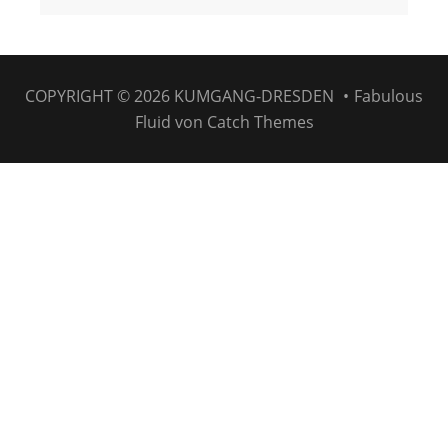
COPYRIGHT © 2026
KUMGANG-DRESDEN
•
Fabulous
Fluid von
Catch Themes