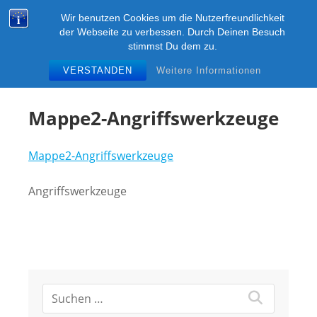
Zum
KUMGANG-DRESDEN
Wir benutzen Cookies um die Nutzerfreundlichkeit
Inhalt
M
der Webseite zu verbessen. Durch Deinen Besuch
Kampfsport ITF-Taekwon-Do in Dresden im SSC
springen
stimmst Du dem zu.
"Hart am Wind" e.V.
VERSTANDEN
Weitere Informationen
Mappe2-Angriffswerkzeuge
Mappe2-Angriffswerkzeuge
Angriffswerkzeuge