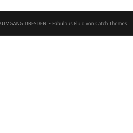
KUMGANG-DRESDEN
•
Fabulous Fluid von
Catch Themes