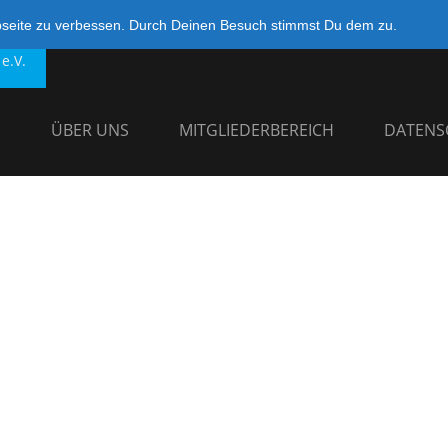
bseite zu verbessen. Durch Deinen Besuch stimmst Du dem zu.
e.V.
G
ÜBER UNS
MITGLIEDERBEREICH
DATENS